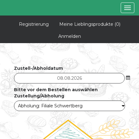
Togg
navig
Registrierung
Meine Lieblingsprodukte
(0)
Anmelden
Zustell-/Abholdatum
Bitte vor dem Bestellen auswählen
Zustellung/Abholung