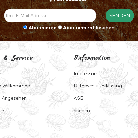
Abonnieren
Abonnement löschen
 & Service
Information
es
Impressum
ch Willkommen
Datenschutzerklärung
ch Angesehen
AGB
te
Suchen
t