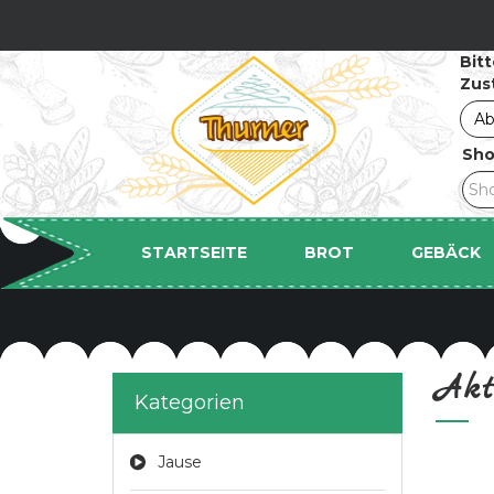
Bit
Zus
Sho
STARTSEITE
BROT
GEBÄCK
Akt
Kategorien
Jause