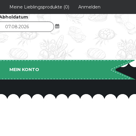
g
Meine Lieblingsprodukte
(0)
Anmelden
-/Abholdatum
MEIN KONTO