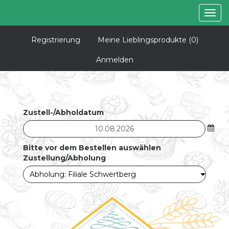
Togg
navig
Registrierung
Meine Lieblingsprodukte
(0)
Anmelden
Zustell-/Abholdatum
Bitte vor dem Bestellen auswählen
Zustellung/Abholung