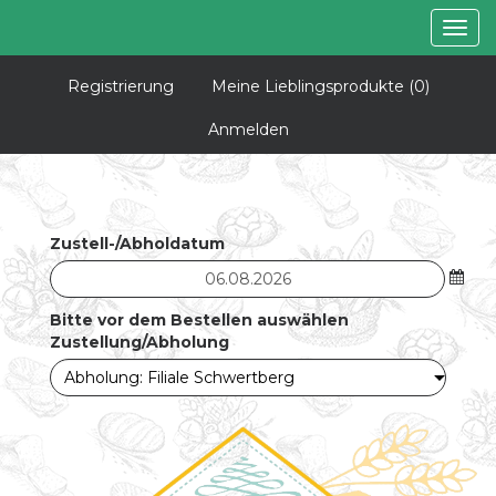
Togg
navig
Registrierung
Meine Lieblingsprodukte
(0)
Anmelden
Zustell-/Abholdatum
Bitte vor dem Bestellen auswählen
Zustellung/Abholung